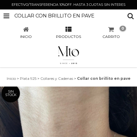
EFECTIVO/TRANSFERENCIA 10%OFF. HASTA 3 CUOTAS SIN INTERES
COLLAR CON BRILLITO EN PAVE
0
INICIO
PRODUCTOS
CARRITO
Inicio
>
Plata 925
>
Collares y Cadenas
>
Collar con brillito en pave
SIN
STOCK