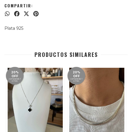
COMPARTIR:
Plata 925
PRODUCTOS SIMILARES
20%
20%
OFF
OFF
comprando 1
comprando 1
o más
o más