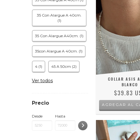
35 Con Alargue A 40cm.
(1)
35 Con Alargue A40cm. (1)
35con Alargue A 40cm. (1)
4 (1)
45 A 50cm (2)
COLLAR ASIS 
Ver todos
BLANCO
$39.83 U
Precio
Desde
Hasta