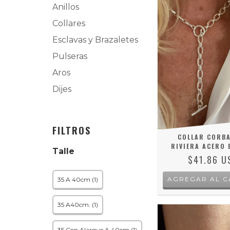
Anillos
Collares
Esclavas y Brazaletes
Pulseras
Aros
Dijes
FILTROS
COLLAR CORB
RIVIERA ACERO 
Talle
$41.86 U
35 A 40cm (1)
35 A40cm. (1)
35 Con Alargue A 40cm (1)