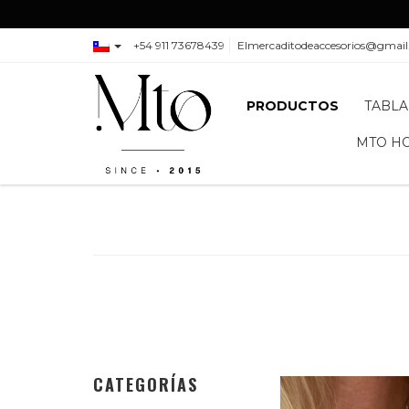
+54 911 73678439
Elmercaditodeaccesorios@gmai
PRODUCTOS
TABLA
MTO H
CATEGORÍAS