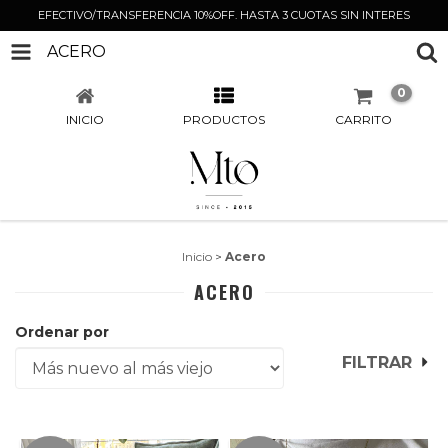
EFECTIVO/TRANSFERENCIA 10%OFF. HASTA 3 CUOTAS SIN INTERES
ACERO
0
INICIO
PRODUCTOS
CARRITO
Inicio
>
Acero
ACERO
Ordenar por
FILTRAR