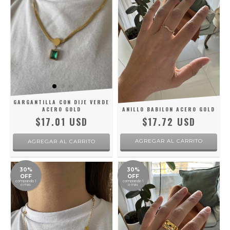
GARGANTILLA CON DIJE VERDE
ACERO GOLD
ANILLO BABILON ACERO GOLD
$17.01 USD
$17.72 USD
AGREGAR AL CARRITO
30%
30%
OFF
OFF
comprando 1
comprando 1
o más
o más