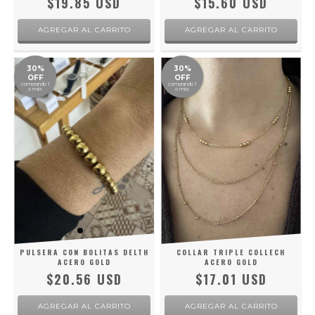
$19.85 USD
$15.60 USD
30%
30%
OFF
OFF
comprando 1
comprando 1
o más
o más
PULSERA CON BOLITAS DELTH
COLLAR TRIPLE COLLECH
ACERO GOLD
ACERO GOLD
$20.56 USD
$17.01 USD