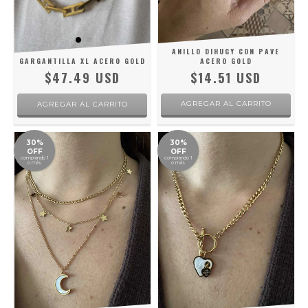
ANILLO DIHUGY CON PAVE
GARGANTILLA XL ACERO GOLD
ACERO GOLD
$47.49 USD
$14.51 USD
AGREGAR AL CARRITO
30%
30%
OFF
OFF
comprando 1
comprando 1
o más
o más