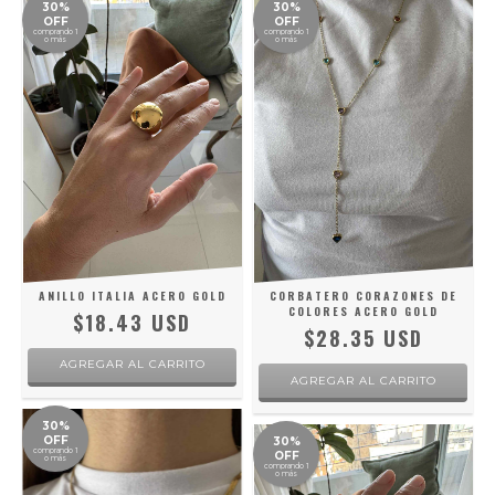
30%
30%
OFF
OFF
comprando 1
comprando 1
o más
o más
ANILLO ITALIA ACERO GOLD
CORBATERO CORAZONES DE
COLORES ACERO GOLD
$18.43 USD
$28.35 USD
AGREGAR AL CARRITO
30%
OFF
30%
comprando 1
OFF
o más
comprando 1
o más