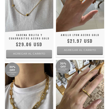
CADENA BOLITA Y
ANILLO LYON ACERO GOLD
CUADRADITOS ACERO GOLD
$21.97 USD
$29.06 USD
AGREGAR AL CARRITO
30%
OFF
30%
comprando 1
OFF
o más
comprando 1
o más