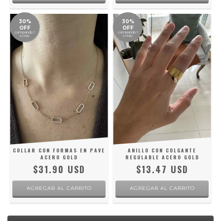
30%
30%
OFF
OFF
comprando 1
comprando 1
o más
o más
COLLAR CON FORMAS EN PAVE
ANILLO CON COLGANTE
ACERO GOLD
REGULABLE ACERO GOLD
$31.90 USD
$13.47 USD