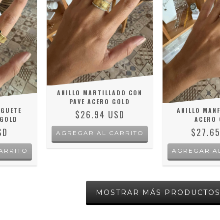
ANILLO MARTILLADO CON
PAVE ACERO GOLD
AGUETE
ANILLO MANF
$26.94 USD
 GOLD
ACERO 
SD
$27.6
AGREGAR AL CARRITO
ARRITO
AGREGAR A
MOSTRAR MÁS PRODUCTO