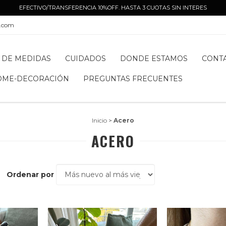
EFECTIVO/TRANSFERENCIA 10%OFF. HASTA 3 CUOTAS SIN INTERES
l.com
 DE MEDIDAS
CUIDADOS
DONDE ESTAMOS
CONT
OME-DECORACIÓN
PREGUNTAS FRECUENTES
Inicio
>
Acero
ACERO
Ordenar por