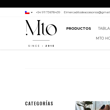
+54 911 73678439
Elmercaditodeaccesorios@gmai
PRODUCTOS
TABLA
MTO H
CATEGORÍAS