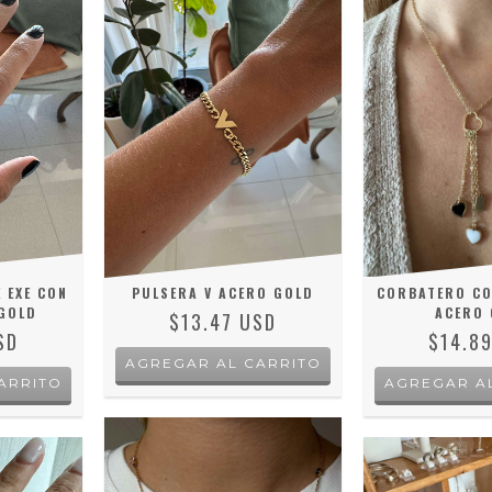
 EXE CON
PULSERA V ACERO GOLD
CORBATERO CO
 GOLD
ACERO 
$13.47 USD
SD
$14.8