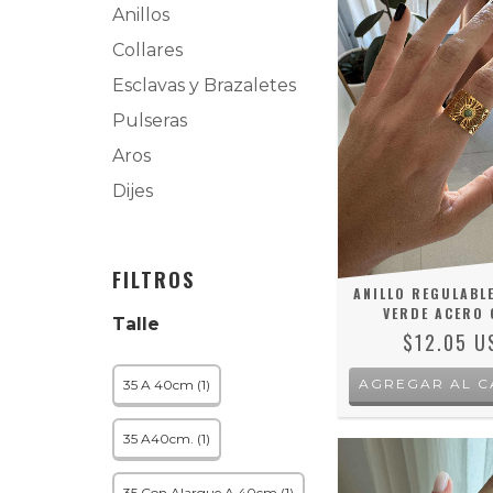
Anillos
Collares
Esclavas y Brazaletes
Pulseras
Aros
Dijes
FILTROS
ANILLO REGULABLE
VERDE ACERO
Talle
$12.05 U
35 A 40cm (1)
35 A40cm. (1)
35 Con Alargue A 40cm (1)