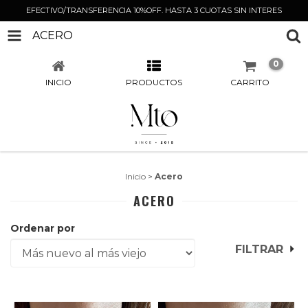
EFECTIVO/TRANSFERENCIA 10%OFF. HASTA 3 CUOTAS SIN INTERES
ACERO
0
INICIO
PRODUCTOS
CARRITO
Inicio
>
Acero
ACERO
Ordenar por
FILTRAR