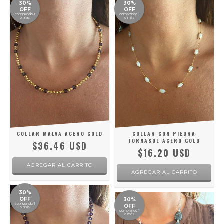
30%
30%
OFF
OFF
comprando 1
comprando 1
o más
o más
COLLAR MALVA ACERO GOLD
COLLAR CON PIEDRA
TORNASOL ACERO GOLD
$36.46 USD
$16.20 USD
30%
OFF
30%
comprando 1
OFF
o más
comprando 1
o más