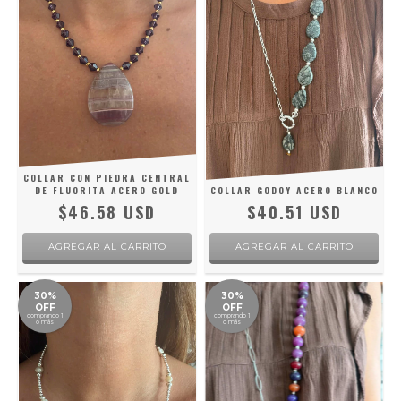
COLLAR CON PIEDRA CENTRAL
DE FLUORITA ACERO GOLD
COLLAR GODOY ACERO BLANCO
$46.58 USD
$40.51 USD
30%
30%
OFF
OFF
comprando 1
comprando 1
o más
o más