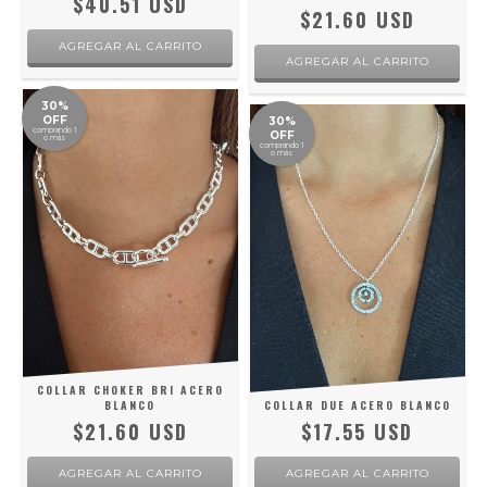
$40.51 USD
$21.60 USD
30%
OFF
30%
comprando 1
OFF
o más
comprando 1
o más
COLLAR CHOKER BRI ACERO
BLANCO
COLLAR DUE ACERO BLANCO
$21.60 USD
$17.55 USD