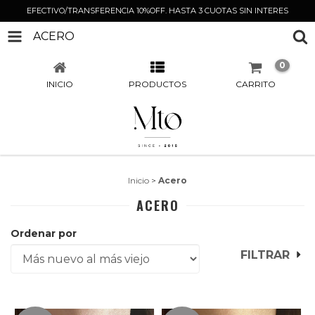
EFECTIVO/TRANSFERENCIA 10%OFF. HASTA 3 CUOTAS SIN INTERES
ACERO
0
INICIO
PRODUCTOS
CARRITO
Inicio
>
Acero
ACERO
Ordenar por
FILTRAR