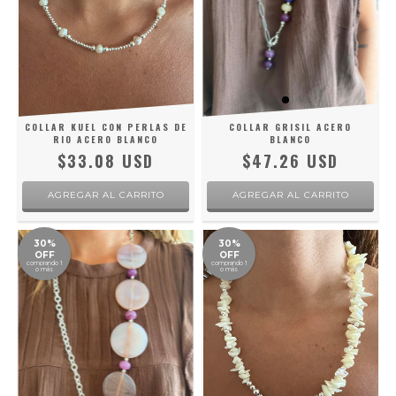
COLLAR KUEL CON PERLAS DE
COLLAR GRISIL ACERO
RIO ACERO BLANCO
BLANCO
$33.08 USD
$47.26 USD
30%
30%
OFF
OFF
comprando 1
comprando 1
o más
o más