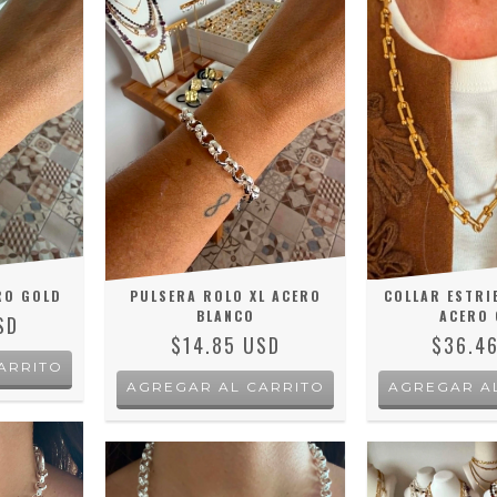
RO GOLD
PULSERA ROLO XL ACERO
COLLAR ESTRI
BLANCO
ACERO 
SD
$14.85 USD
$36.4