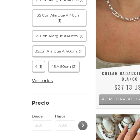
35 Con Alargue A 40cm.
(1)
35 Con Alargue A40cm. (1)
35con Alargue A 40cm. (1)
4 (1)
45 A 50cm (2)
COLLAR BADACCI
BLANCO
Ver todos
$37.13 U
Precio
Desde
Hasta