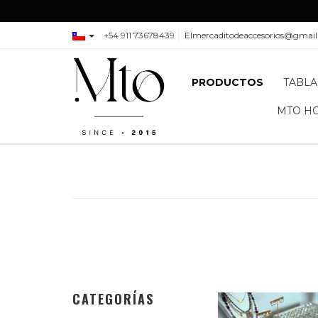
+54 911 73678439
Elmercaditodeaccesorios@gmai
PRODUCTOS
TABLA
MTO H
CATEGORÍAS