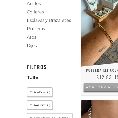
Anillos
Collares
Esclavas y Brazaletes
Pulseras
Aros
Dijes
FILTROS
PULSERA ELI ACE
$12.83 U
Talle
35 A 40cm (1)
35 A40cm. (1)
35 Con Alargue A 40cm (1)