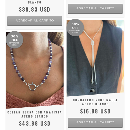
BLANCO
$39.83 USD
30%
OFF
comprando 1
o más
30%
OFF
comprando 1
o más
CORBATERO NUDO MALLA
ACERO BLANCO
$16.88 USD
COLLAR BERNA CON AMATISTA
ACERO BLANCO
$43.88 USD