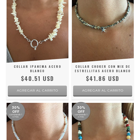
COLLAR IPANEMA ACERO
COLLAR CHOKER CON MIX DE
BLANCO
ESTRELLITAS ACERO BLANCO
$40.51 USD
$41.86 USD
30%
30%
OFF
OFF
comprando 1
comprando 1
o más
o más