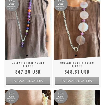
30%
30%
OFF
OFF
comprando 1
comprando 1
o más
o más
COLLAR GRISIL ACERO
COLLAR MERTIN ACERO
BLANCO
BLANCO
$47.26 USD
$48.61 USD
30%
30%
OFF
OFF
comprando 1
comprando 1
o más
o más