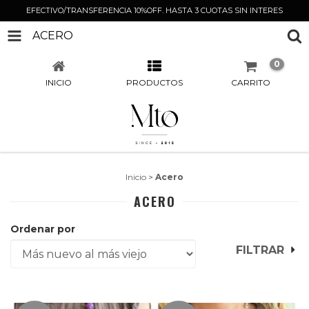
EFECTIVO/TRANSFERENCIA 10%OFF. HASTA 3 CUOTAS SIN INTERES
ACERO
0
INICIO
PRODUCTOS
CARRITO
Inicio
>
Acero
ACERO
Ordenar por
FILTRAR