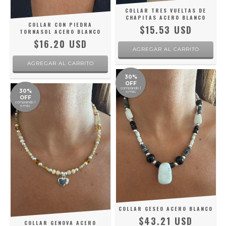
COLLAR TRES VUELTAS DE
CHAPITAS ACERO BLANCO
COLLAR CON PIEDRA
$15.53 USD
TORNASOL ACERO BLANCO
$16.20 USD
30%
OFF
comprando 1
30%
o más
OFF
comprando 1
o más
COLLAR GESEO ACERO BLANCO
$43.21 USD
COLLAR GENOVA ACERO