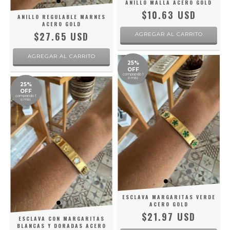
ANILLO MALLA ACERO GOLD
$10.63 USD
ANILLO REGULABLE MARNES
ACERO GOLD
$27.65 USD
AGREGAR AL CARRITO
25%
OFF
comprando 1
o más
25%
OFF
comprando 1
o más
ESCLAVA MARGARITAS VERDE
ACERO GOLD
$21.97 USD
ESCLAVA CON MARGARITAS
BLANCAS Y DORADAS ACERO