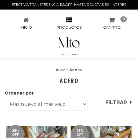
EFECTIVO/TRANSFERENCIA 10%OFF. HASTA 3 CUOTAS SIN INTERES
ACERO
0
INICIO
PRODUCTOS
CARRITO
Inicio
>
Acero
ACERO
Ordenar por
FILTRAR
25%
25%
OFF
OFF
comprando 1
comprando 1