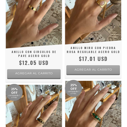
ANILLO MIRU CON PIEDRA
ANILLO CON CIRCULOS DE
ROSA REGULABLE ACERO GOLD
PAVE ACERO GOLD
$17.01 USD
$12.05 USD
AGREGAR AL CARRITO
25%
OFF
25%
comprando 1
OFF
o más
comprando 1
o más