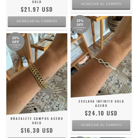
GOLD
$21.97 USD
25%
OFF
comprando 1
o más
25%
OFF
comprando 1
o más
ESCLAVA INFINITO GOLD
ACERO
$24.10 USD
BRAZALETE CAMPUS ACERO
GOLD
$16.30 USD