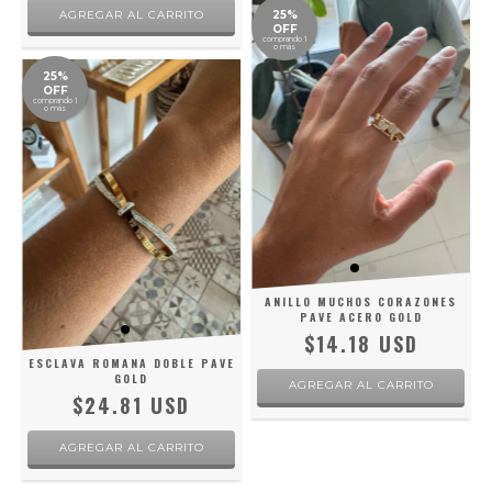
25%
OFF
comprando 1
o más
25%
OFF
comprando 1
o más
ANILLO MUCHOS CORAZONES
PAVE ACERO GOLD
$14.18 USD
ESCLAVA ROMANA DOBLE PAVE
GOLD
AGREGAR AL CARRITO
$24.81 USD