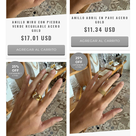
ANILLO ABRIL EN PAVE ACERO
ANILLO MIRU CON PIEDRA
GOLD
VERDE REGULABLE ACERO
$11.34 USD
GOLD
$17.01 USD
AGREGAR AL CARRITO
25%
OFF
comprando 1
25%
o más
OFF
comprando 1
o más