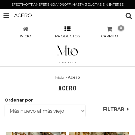
EFECTIVO/TRANSFERENCIA 10%OFF. HASTA 3 CUOTAS SIN INTERES
ACERO
0
INICIO
PRODUCTOS
CARRITO
Inicio
>
Acero
ACERO
Ordenar por
FILTRAR