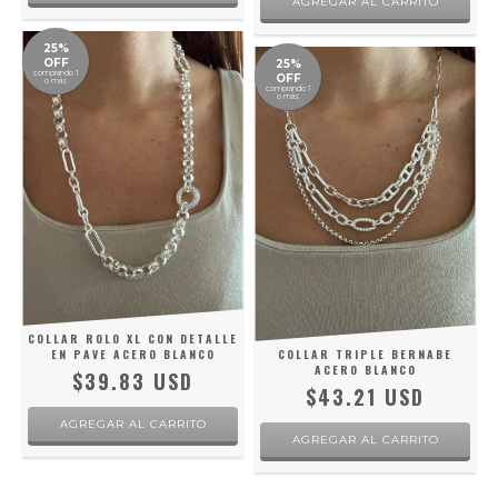
25%
OFF
25%
comprando 1
OFF
o más
comprando 1
o más
COLLAR ROLO XL CON DETALLE
EN PAVE ACERO BLANCO
COLLAR TRIPLE BERNABE
ACERO BLANCO
$39.83 USD
$43.21 USD