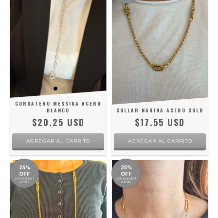
CORBATERO MESSIKA ACERO
BLANCO
COLLAR NARINA ACERO GOLD
$20.25 USD
$17.55 USD
25%
25%
OFF
OFF
comprando 1
comprando 1
o más
o más