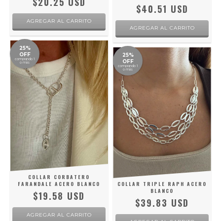
$20.25 USD
$40.51 USD
25%
OFF
25%
comprando 1
OFF
o más
comprando 1
o más
COLLAR CORBATERO
FARANDALE ACERO BLANCO
COLLAR TRIPLE RAPH ACERO
BLANCO
$19.58 USD
$39.83 USD