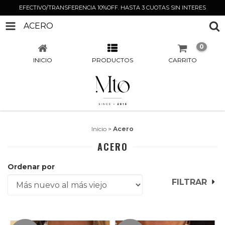
EFECTIVO/TRANSFERENCIA 10%OFF. HASTA 3 CUOTAS SIN INTERES
ACERO
0
INICIO
PRODUCTOS
CARRITO
Inicio
>
Acero
ACERO
Ordenar por
FILTRAR