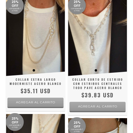
25%
25%
OFF
OFF
comprando 1
comprando 1
o más
o más
COLLAR EXTRA LARGO
COLLAR CORTO DE ESTRIBO
MODERNISTE ACERO BLANCO
CON ESTRIBOS CENTRALES
TODO PAVE ACERO BLANCO
$35.11 USD
$39.83 USD
25%
OFF
25%
comprando 1
OFF
o más
comprando 1
o más