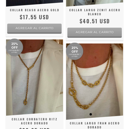
COLLAR BEASH ACERO GOLD
COLLAR LARGO ZENIT ACERO
BLANCO
$17.55 USD
$40.51 USD
25%
OFF
25%
comprando 1
OFF
o más
comprando 1
o más
COLLAR CORBATERO RITZ
ACERO DORADO
COLLAR LARGO FRAN ACERO
DORADO