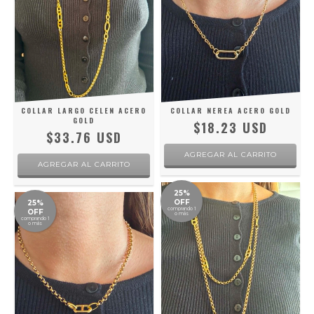
COLLAR LARGO CELEN ACERO
COLLAR NEREA ACERO GOLD
GOLD
$18.23 USD
$33.76 USD
25%
OFF
25%
comprando 1
OFF
o más
comprando 1
o más